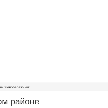
не "Левобережный"
ом районе