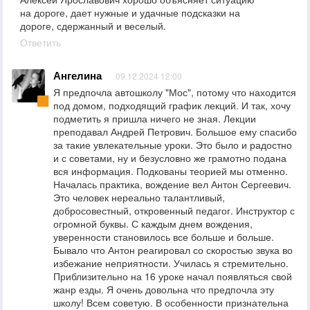
на дороге, дает нужные и удачные подсказки на
дороге, сдержанный и веселый.
Ответить
Ангелина
09.12.2024 12:00
Я предпочла автошколу "Мос", потому что находится
под домом, подходящий график лекций. И так, хочу
подметить я пришла ничего не зная. Лекции
преподавал Андрей Петрович. Большое ему спасибо
за такие увлекательные уроки. Это было и радостно
и с советами, ну и безусловно же грамотно подана
вся информация. Подкованы теорией мы отменно.
Началась практика, вождение вел Антон Сергеевич.
Это человек нереально талантливый,
добросовестный, откровенный педагог. Инструктор с
огромной буквы. С каждым днем вождения,
уверенности становилось все больше и больше.
Бывало что Антон реагировал со скоростью звука во
избежание неприятности. Училась я стремительно.
Приблизительно на 16 уроке начал появляться свой
жанр езды. Я очень довольна что предпочла эту
школу! Всем советую. В особенности признательна