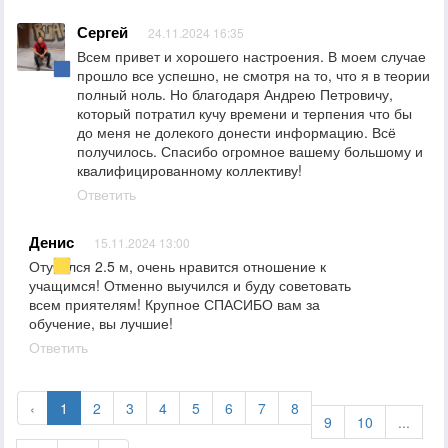
Сергей
24.11.2024 16:35
Всем привет и хорошего настроения. В моем случае
прошло все успешно, не смотря на то, что я в теории
полный ноль. Но благодаря Андрею Петровичу,
который потратил кучу времени и терпения что бы
до меня не долекого донести информацию. Всё
получилось. Спасибо огромное вашему большому и
квалифицированному коллективу!
Ответить
Денис
15.11.2024 13:00
Отучился 2.5 м, очень нравится отношение к
учащимся! Отменно выучился и буду советовать
всем приятелям! Крупное СПАСИБО вам за
обучение, вы лучшие!
Ответить
‹
1
2
3
4
5
6
7
8
9
10
...