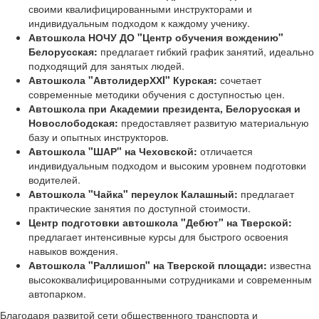
своими квалифицированными инструкторами и
индивидуальным подходом к каждому ученику.
Автошкола НОЧУ ДО "Центр обучения вождению"
Белорусская:
предлагает гибкий график занятий, идеально
подходящий для занятых людей.
Автошкола "АвтолидерХХI" Курская:
сочетает
современные методики обучения с доступностью цен.
Автошкола при Академии президента, Белорусская и
Новослободская:
предоставляет развитую материальную
базу и опытных инструкторов.
Автошкола "ШАР" на Чеховской:
отличается
индивидуальным подходом и высоким уровнем подготовки
водителей.
Автошкола "Чайка" переулок Калашный:
предлагает
практические занятия по доступной стоимости.
Центр подготовки автошкола "Дебют" на Тверской:
предлагает интенсивные курсы для быстрого освоения
навыков вождения.
Автошкола "Раллишоп" на Тверской площади:
известна
высококвалифицированными сотрудниками и современным
автопарком.
Благодаря развитой сети общественного транспорта и