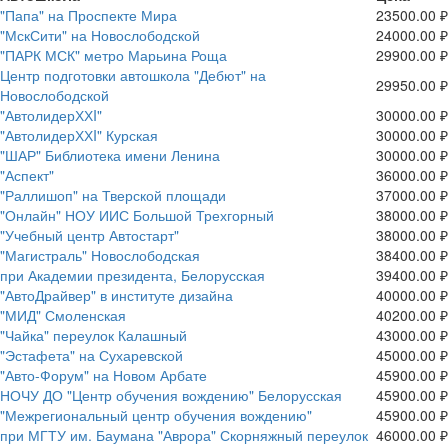
"Папа" на Проспекте Мира
23500.00 ₽
"МскСити" на Новослободской
24000.00 ₽
"ПАРК МСК" метро Марьина Роща
29900.00 ₽
Центр подготовки автошкола "Дебют" на
29950.00 ₽
Новослободской
"АвтолидерХХI"
30000.00 ₽
"АвтолидерХХI" Курская
30000.00 ₽
"ШАР" Библиотека имени Ленина
30000.00 ₽
"Аспект"
36000.00 ₽
"Раллишоп" на Тверской площади
37000.00 ₽
"Онлайн" НОУ ИИС Большой Трехгорный
38000.00 ₽
"Учебный центр Автостарт"
38000.00 ₽
"Магистраль" Новослободская
38400.00 ₽
при Академии президента, Белорусская
39400.00 ₽
"АвтоДрайвер" в институте дизайна
40000.00 ₽
"МИД" Смоленская
40200.00 ₽
"Чайка" переулок Калашный
43000.00 ₽
"Эстафета" на Сухаревской
45000.00 ₽
"Авто-Форум" на Новом Арбате
45900.00 ₽
НОЧУ ДО "Центр обучения вождению" Белорусская
45900.00 ₽
"Межрегиональный центр обучения вождению"
45900.00 ₽
при МГТУ им. Баумана "Аврора" Скорняжный переулок
46000.00 ₽