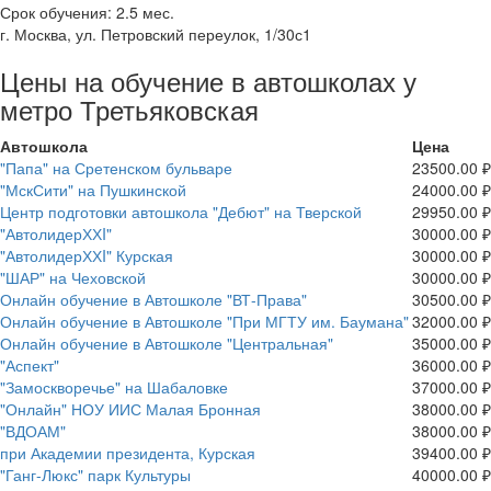
Срок обучения:
2.5 мес.
г. Москва, ул. Петровский переулок, 1/30с1
Цены на обучение в автошколах у
метро Третьяковская
Автошкола
Цена
"Папа" на Сретенском бульваре
23500.00 ₽
"МскСити" на Пушкинской
24000.00 ₽
Центр подготовки автошкола "Дебют" на Тверской
29950.00 ₽
"АвтолидерХХI"
30000.00 ₽
"АвтолидерХХI" Курская
30000.00 ₽
"ШАР" на Чеховской
30000.00 ₽
Онлайн обучение в Автошколе "ВТ-Права"
30500.00 ₽
Онлайн обучение в Автошколе "При МГТУ им. Баумана"
32000.00 ₽
Онлайн обучение в Автошколе "Центральная"
35000.00 ₽
"Аспект"
36000.00 ₽
"Замоскворечье" на Шабаловке
37000.00 ₽
"Онлайн" НОУ ИИС Малая Бронная
38000.00 ₽
"ВДОАМ"
38000.00 ₽
при Академии президента, Курская
39400.00 ₽
"Ганг-Люкс" парк Культуры
40000.00 ₽