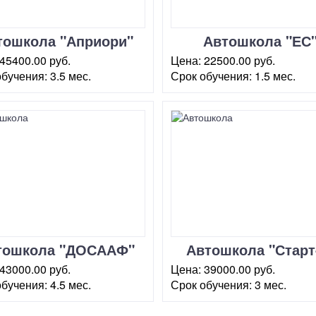
тошкола "Априори"
Автошкола "ЕС
Каширская
45400.00 руб.
Цена:
22500.00 руб.
обучения:
3.5 мес.
Срок обучения:
1.5 мес.
ква, Каширское шоссе,
г. Москва, ул. Кржижановског
. 7, 2 этаж)
13 к 1
тошкола "ДОСААФ"
Автошкола "Старт
 Каширское шоссе
Каховка
43000.00 руб.
Цена:
39000.00 руб.
обучения:
4.5 мес.
Срок обучения:
3 мес.
ква, Каширское шоссе,
г. Москва, ул. Каховка, 20
(стр.1)