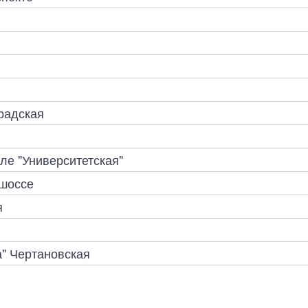
радская
ле "Университетская"
шоссе
я
а" Чертановская