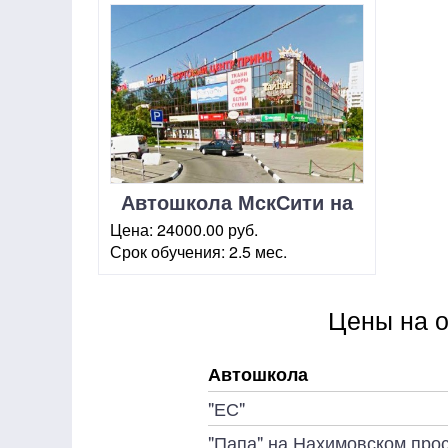
Автошкола МскСити на
Каховской
Цена:
24000.00 руб.
Срок обучения:
2.5 мес.
г. Москва, ул. Каховка, 29 А
Цены на о
Автошкола
"ЕС"
"Папа" на Нахимовском про