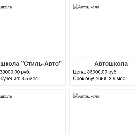
школа "Стиль-Авто"
Автошкола
в Черемушках
"Автопрофиль"
33000.00 руб.
Цена:
36000.00 руб.
Каховская
обучения:
3.5 мес.
Срок обучения:
2.5 мес.
ква, ул. Херсонская, 41
г. Москва, ул. Малая
Юшуньская, 1 (корп.1)