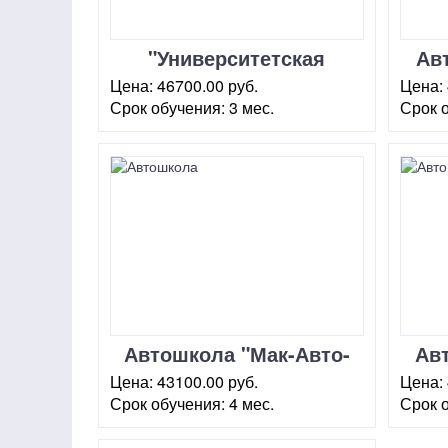
"Университетская
Ав
автошкола"
Цена:
46700.00 руб.
Цена:
Чертановская
Срок обучения:
3 мес.
Срок 
г. Москва, пр-т. Балаклавский,
г. Мос
2 (корп.6)
24 (стр
Автошкола "Мак-Авто-
Ав
Юг" Чертановская
ЮАО
Цена:
43100.00 руб.
Цена:
Срок обучения:
4 мес.
Срок 
г. Москва, ул. Чертановская, 9
г. Мос
(стр.3)
12