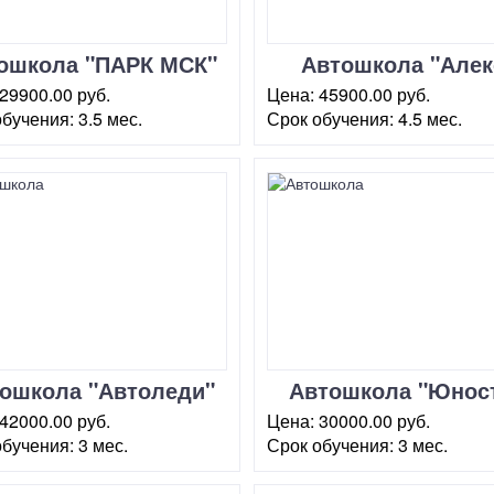
ошкола "ПАРК МСК"
Автошкола "Алек
тро Марьина Роща
Контакт" метро
29900.00 руб.
Цена:
45900.00 руб.
Комсомольская
обучения:
3.5 мес.
Срок обучения:
4.5 мес.
ва, пер. 2-й
г. Москва, Комсомольская
лавцев, 5 А
площадь, 6
ошкола "Автоледи"
Автошкола "Юнос
на Алексеевской
Марьина роща
42000.00 руб.
Цена:
30000.00 руб.
обучения:
3 мес.
Срок обучения:
3 мес.
ква, ул. Проспект Мира,
г. Москва, ул. Сущевский вал
фис 807)
43 (стр.2)