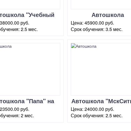
тошкола "Учебный
Автошкола
центр Автостарт"
"Межрегиональн
38000.00 руб.
Цена:
45900.00 руб.
центр обучения
обучения:
2.5 мес.
Срок обучения:
3.5 мес.
ква, Олимпийский
г. Москва, ул.
вождению"
т, 16 (стр.1)
Краснопролетарская, 16
(стр.2)
тошкола "Папа" на
Автошкола "МскСит
етенском бульваре
Новослободско
23500.00 руб.
Цена:
24000.00 руб.
обучения:
2 мес.
Срок обучения:
2.5 мес.
ква, ул. Мясницкая, 34
г. Москва, ул. Весковский
переулок, 6/39