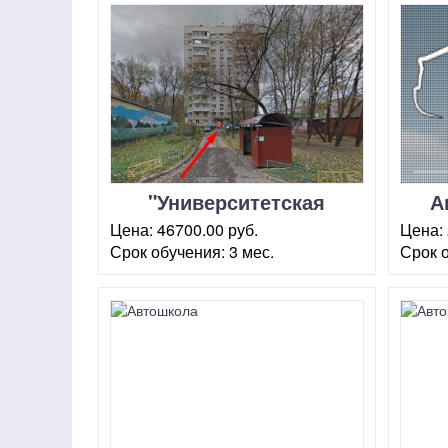
"Университетская
А
автошкола" на
Цена:
46700.00 руб.
Цена:
Савеловской
Срок обучения:
3 мес.
Срок 
г. Москва, 2-й Стрелецкий пр-
г. Моск
д., 7
Соколь