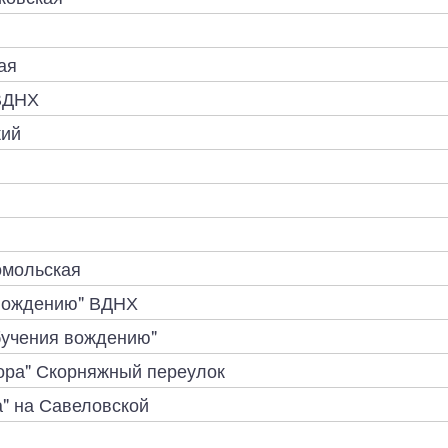
ая
 ВДНХ
кий
й
омольская
вождению" ВДНХ
бучения вождению"
ора" Скорняжный переулок
а" на Савеловской