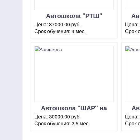
Автошкола "РТШ"
Ав
Цена:
37000.00 руб.
Цена:
Срок обучения:
4 мес.
Срок 
г. Москва, пер. Калашный, д.
г. Мос
10, стр. 2
проспек
Автошкола "ШАР" на
Ав
Чеховской
Ср
Цена:
30000.00 руб.
Цена:
Срок обучения:
2.5 мес.
Срок 
г. Москва, ул. Петровский
г. Мос
переулок, 5с2