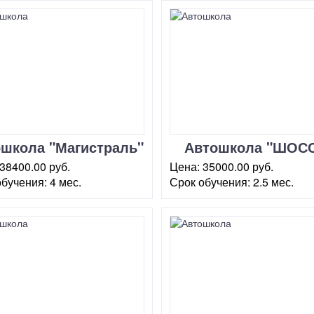
школа "Магистраль"
Автошкола "ШОС
Новослободская
Центр-Север
38400.00 руб.
Цена:
35000.00 руб.
обучения:
4 мес.
Срок обучения:
2.5 мес.
ква, ул. Новосущевская,
г. Москва, ул.
ИИТ)
Староалексеевская, 8