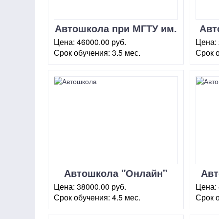
Автошкола при МГТУ им.
Авт
Баумана "Аврора"
ме
Цена:
46000.00 руб.
Цена:
Скорняжный переулок
Срок обучения:
3.5 мес.
Срок 
г. Москва, пер. Скорняжный, 3
г. Моск
Вышес
Автошкола "Онлайн"
Авт
НОУ ИИС
Цена:
38000.00 руб.
Цена:
Долгоруковская
Срок обучения:
4.5 мес.
Срок 
г. Москва, ул. Долгоруковская,
г. Мос
6 (стр.2)
101 (о