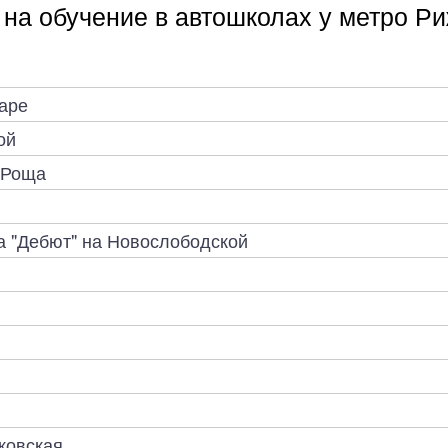
на обучение в автошколах у метро Р
варе
ой
 Роща
а "Дебют" на Новослободской
ковская