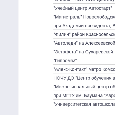
"Учебный центр Автостарт"
"Магистраль" Новослободск
при Академии президента,
"Филин" район Красносельс
"Автоледи" на Алексеевско
"Эстафета" на Сухаревской
"Гипромез"
"Алекс-Контакт" метро Комс
НОЧУ ДО "Центр обучения 
"Межрегиональный центр о
при МГТУ им. Баумана "Авр
"Университетская автошкол