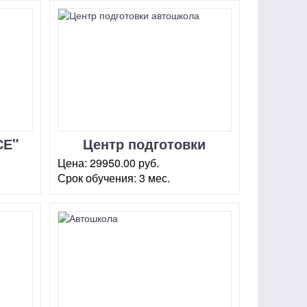
СЕ"
Центр подготовки
автошкола "Дебют" на
Цена:
29950.00 руб.
Новослободской
Срок обучения:
3 мес.
г. Москва, ул.
Новослободская, 26 (стр.1)