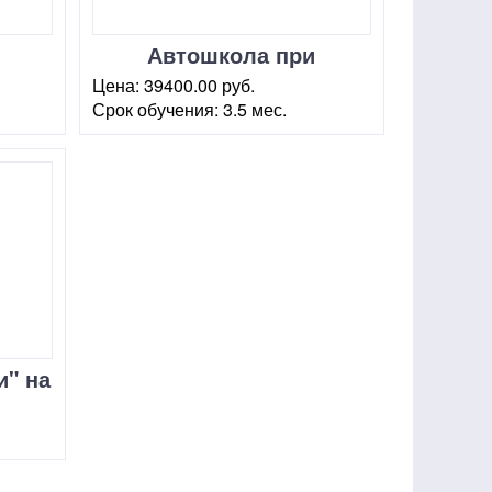
Автошкола при
ый
Академии президента,
Цена:
39400.00 руб.
ВДНХ
Срок обучения:
3.5 мес.
г. Москва, ул.
Маломосковская, 18 (стр. 1)
и" на
й