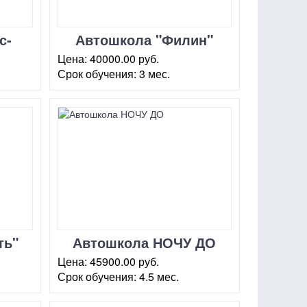
с-
Автошкола "Филин"
район Красносельский
Цена:
40000.00 руб.
Срок обучения:
3 мес.
г. Москва, пр-д.
Комсомольской площади, 12
(4 этаж)
ть"
Автошкола НОЧУ ДО
"Центр обучения
Цена:
45900.00 руб.
вождению" ВДНХ
Срок обучения:
4.5 мес.
,
г. Москва, ул.
Маломосковская, 18 (стр.1)