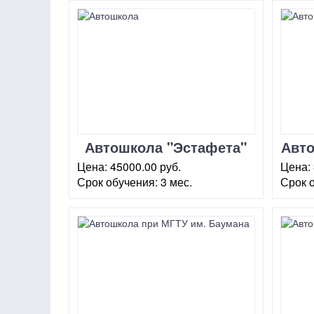
Автошкола "Эстафета"
Авто
на Сухаревской
Цена:
45000.00 руб.
Цена:
Срок обучения:
3 мес.
Срок 
Москва, пер. Малый
г. Мос
Сухаревский, 9 (стр.1)
22 (М