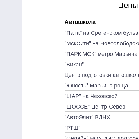
Цены 
Автошкола
"Папа" на Сретенском буль
"МскСити" на Новослободск
"ПАРК МСК" метро Марьина
"Викан"
Центр подготовки автошкол
"Юность" Марьина роща
"ШАР" на Чеховской
"ШОССЕ" Центр-Север
"АвтоЭлит" ВДНХ
"РТШ"
"Онлайн" НОУ ИИС Долгору