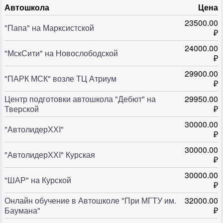
Автошкола
Цена
23500.00
"Папа" на Марксистской
₽
24000.00
"МскСити" на Новослободской
₽
29900.00
"ПАРК МСК" возле ТЦ Атриум
₽
Центр подготовки автошкола "Дебют" на
29950.00
Тверской
₽
30000.00
"АвтолидерХХI"
₽
30000.00
"АвтолидерХХI" Курская
₽
30000.00
"ШАР" на Курской
₽
Онлайн обучение в Автошколе "При МГТУ им.
32000.00
Баумана"
₽