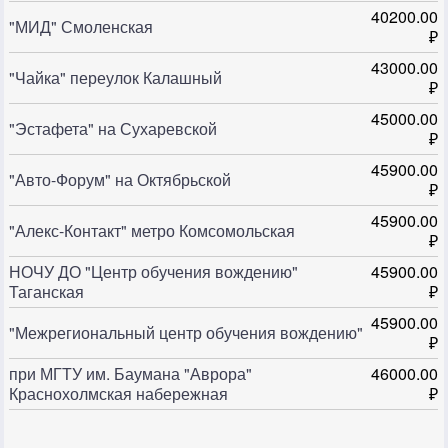
40200.00
"МИД" Смоленская
₽
43000.00
"Чайка" переулок Калашный
₽
45000.00
"Эстафета" на Сухаревской
₽
45900.00
"Авто-Форум" на Октябрьской
₽
45900.00
"Алекс-Контакт" метро Комсомольская
₽
НОЧУ ДО "Центр обучения вождению"
45900.00
Таганская
₽
45900.00
"Межрегиональный центр обучения вождению"
₽
при МГТУ им. Баумана "Аврора"
46000.00
Краснохолмская набережная
₽