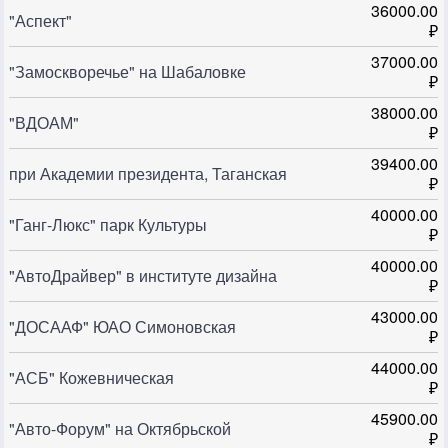
36000.00
"Аспект"
₽
37000.00
"Замоскворечье" на Шабаловке
₽
38000.00
"ВДОАМ"
₽
39400.00
при Академии президента, Таганская
₽
40000.00
"Ганг-Люкс" парк Культуры
₽
40000.00
"АвтоДрайвер" в институте дизайна
₽
43000.00
"ДОСААФ" ЮАО Симоновская
₽
44000.00
"АСБ" Кожевническая
₽
45900.00
"Авто-Форум" на Октябрьской
₽